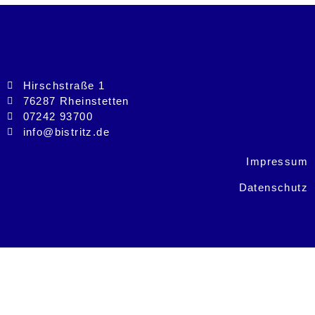
Hirschstraße 1
76287 Rheinstetten
07242 93700
info@bistritz.de
Impressum
Datenschutz
© 2026 - Alle Rechte vorbehalten Bernd Bistritz
Architektur | designed by kreativdesign