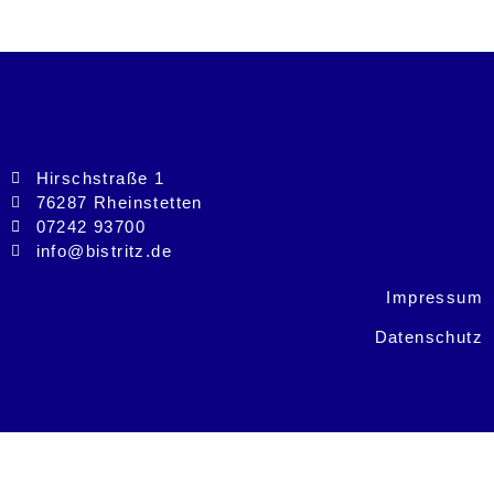
Hirschstraße 1
76287 Rheinstetten
07242 93700
info@bistritz.de
Impressum
Datenschutz
© 2026 - Alle Rechte vorbehalten Bernd Bistritz
Architektur | designed by kreativdesign