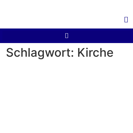
Schlagwort:
Kirche
Sanierung der Kirche St.
Ulrich, Rheinstetten-
Mörsch
Verrechnungsstelle
Durmersheim