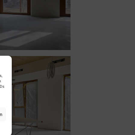
s,
n
IDs
en