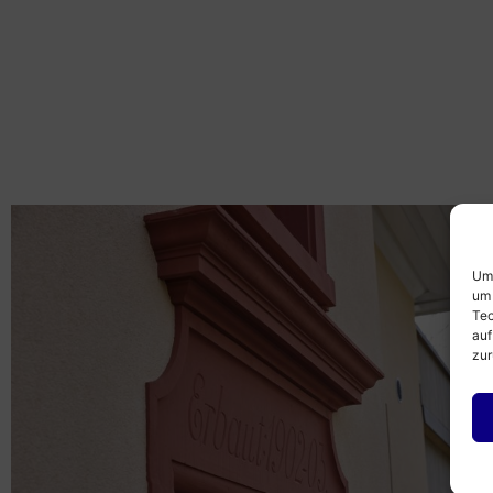
Um 
um 
Tec
auf
zur